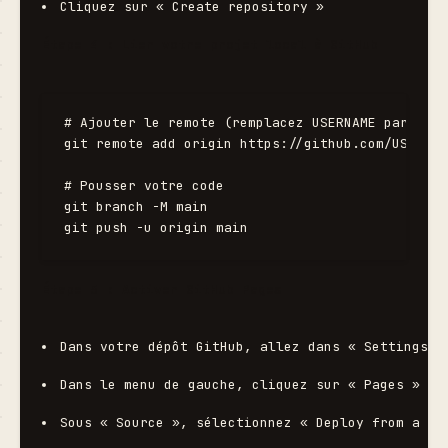
Cliquez sur « Create repository »
Étape 4 : Lier votre projet local à GitHub
# Ajouter le remote (remplacez USERNAME par votr
git remote add origin https://github.com/USERNAM
# Pousser votre code

git branch -M main

Étape 5 : Activer GitHub Pages
Dans votre dépôt GitHub, allez dans « Settings »
Dans le menu de gauche, cliquez sur « Pages »
Sous « Source », sélectionnez « Deploy from a br