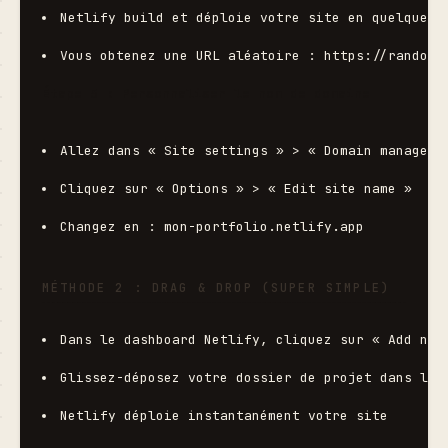
Netlify build et déploie votre site en quelques 
Vous obtenez une URL aléatoire : 
https://random-
Étape 5 : Personnaliser le nom de domaine
Allez dans « Site settings » > « Domain manageme
Cliquez sur « Options » > « Edit site name »
Changez en : 
mon-portfolio.netlify.app
MÉTHODE 2 : DRAG & DROP (SUPER SIMPLE)
Dans le dashboard Netlify, cliquez sur « Add new
Glissez-déposez votre dossier de projet dans la 
Netlify déploie instantanément votre site