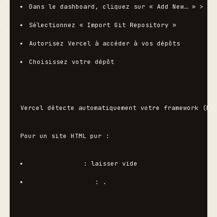
Dans le dashboard, cliquez sur « Add New… » > « 
Sélectionnez « Import Git Repository »
Autorisez Vercel à accéder à vos dépôts
Choisissez votre dépôt
Étape 3 : Configuration
Vercel détecte automatiquement votre framework (Ne
Pour un site HTML pur :
Build Command
 : laisser vide
Output Directory
 : 
.
Étape 4 : Déployer