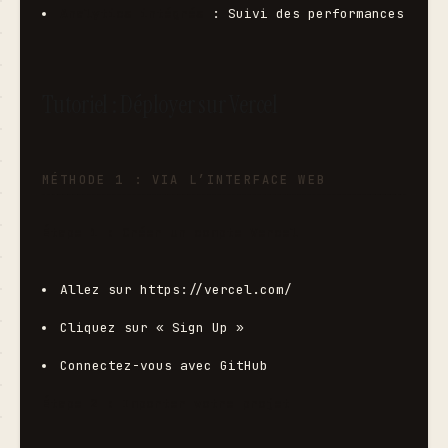
Analytics intégrés
 : Suivi des performances
Tutoriel : Déployer sur Vercel
MÉTHODE 1 : VIA L’INTERFACE WEB
Étape 1 : Créer un compte Vercel
Allez sur 
https://vercel.com/
Cliquez sur « Sign Up »
Connectez-vous avec GitHub
Étape 2 : Importer votre projet