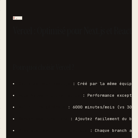
Vercel : Optimisé pour Next.js et React
Pourquoi choisir Vercel ?
Optimisé pour Next.js
 : Créé par la même équipe
Edge Network ultra-rapide
 : Performance exceptio
Build time généreux
 : 6000 minutes/mois (vs 300 
Serverless functions
 : Ajoutez facilement du bac
Prévisualisation automatique
 : Chaque branch a s