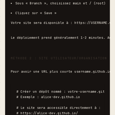
Sous « Branch », choisissez 
main
 et 
/ (root)
Cliquez sur « Save »
Votre site sera disponible à : 
https://USERNAME.gi
Le déploiement prend généralement 1-2 minutes. Act
MÉTHODE 2 : SITE UTILISATEUR/ORGANISATION
Pour avoir une URL plus courte 
username.github.io
,
# Créer un dépôt nommé : votre-username.github.i
# Exemple : alice-dev.github.io

# Le site sera accessible directement à :
