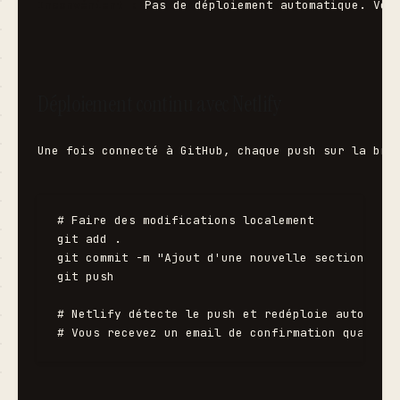
Inconvénient :
 Pas de déploiement automatique. Vou
Déploiement continu avec Netlify
Une fois connecté à GitHub, chaque push sur la bra
# Faire des modifications localement

git add .

git commit -m "Ajout d'une nouvelle section"

git push

# Netlify détecte le push et redéploie automatiq