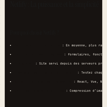
Netlify : La puissance et la simplicité
Pourquoi choisir Netlify ?
Déploiement ultra-rapide
 : En moyenne, plus rapi
Fonctionnalités intégrées
 : formulaires, fonctio
CDN global
 : Site servi depuis des serveurs proc
Prévisualisations de déploiement
 : Testez chaque
Support de tous les frameworks
 : React, Vue, Nex
Optimisations automatiques
 : Compression d’image