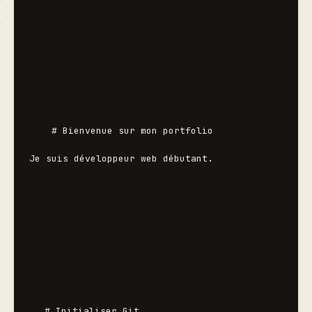
    # Bienvenue sur mon portfolio

Je suis développeur web débutant.
Étape 2 : Initialiser Git et créer le dépôt
# Initialiser Git
