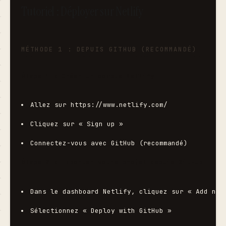
Tutoriel : Déployer sur Netlify
MÉTHODE 1 : DEPUIS GITHUB (RECOMMANDÉ)
Étape 1 : Créer un compte Netlify
Allez sur 
https://www.netlify.com/
Cliquez sur « Sign up »
Connectez-vous avec GitHub (recommandé)
Étape 2 : Importer votre projet depuis GitHub
Dans le dashboard Netlify, cliquez sur « Add new
Sélectionnez « Deploy with GitHub »