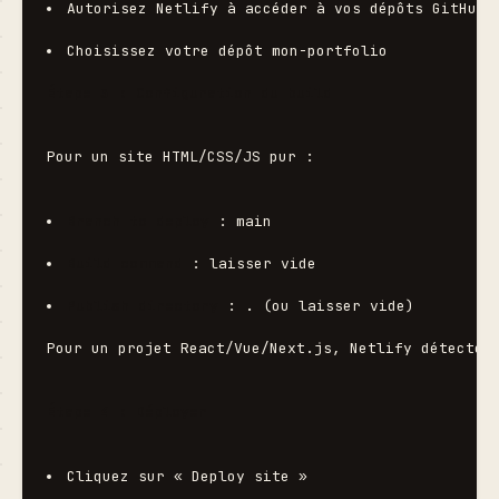
Autorisez Netlify à accéder à vos dépôts GitHub
Choisissez votre dépôt 
mon-portfolio
Étape 3 : Configuration du build
Pour un site HTML/CSS/JS pur :
Branch to deploy
 : 
main
Build command
 : laisser vide
Publish directory
 : 
.
 (ou laisser vide)
Pour un projet React/Vue/Next.js, Netlify détecte 
Étape 4 : Déployer
Cliquez sur « Deploy site »