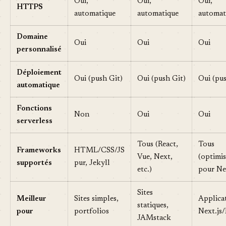
Oui,
Oui,
Oui,
HTTPS
automatique
automatique
automat
Domaine
Oui
Oui
Oui
personnalisé
Déploiement
Oui (push Git)
Oui (push Git)
Oui (pus
automatique
Fonctions
Non
Oui
Oui
serverless
Tous (React,
Tous
Frameworks
HTML/CSS/JS
Vue, Next,
(optimi
supportés
pur, Jekyll
etc.)
pour Nex
Sites
Meilleur
Sites simples,
Applica
statiques,
pour
portfolios
Next.js/
JAMstack