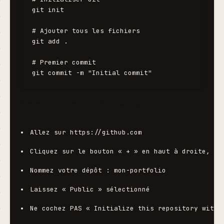
git init

# Ajouter tous les fichiers

git add .

# Premier commit

Étape 3 : Créer un dépôt sur GitHub
Allez sur 
https://github.com
Cliquez sur le bouton « + » en haut à droite, pu
Nommez votre dépôt : 
mon-portfolio
Laissez « Public » sélectionné
Ne cochez PAS « Initialize this repository with 