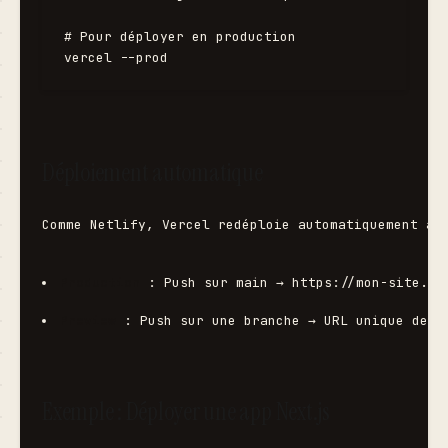
# Pour déployer en production

Déploiement automatique
Comme Netlify, Vercel redéploie automatiquement à 
Production
 : Push sur 
main
 → 
https://mon-site.ve
Preview
 : Push sur une branche → URL unique de p
Exemple : Déployer une app Next.js