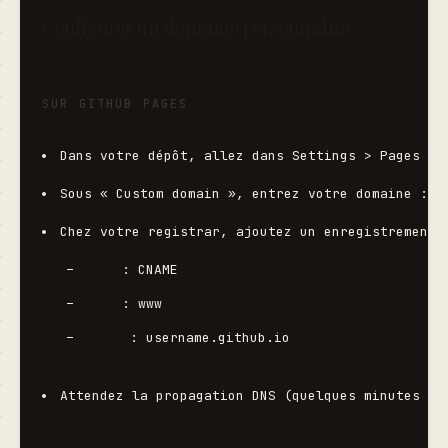
Configurer un domaine personnalisé
SUR GITHUB PAGES
Dans votre dépôt, allez dans Settings > Pages
Sous « Custom domain », entrez votre domaine : 
w
Chez votre registrar, ajoutez un enregistrement 
   – 
Type
 : CNAME
   – 
Name
 : www
   – 
Value
 : 
username.github.io
Attendez la propagation DNS (quelques minutes à 