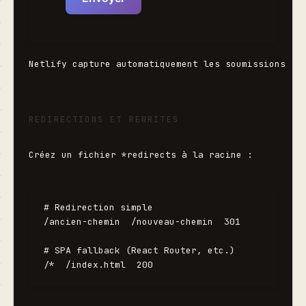
Netlify capture automatiquement les soumissions (v
REDIRECTIONS ET REWRITES
Créez un fichier 
*redirects
 à la racine :
# Redirection simple

/ancien-chemin  /nouveau-chemin  301

# SPA fallback (React Router, etc.)
