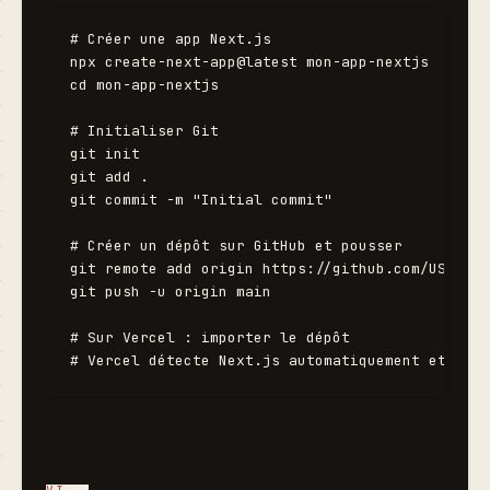
# Créer une app Next.js

npx create-next-app@latest mon-app-nextjs

cd mon-app-nextjs

# Initialiser Git

git init

git add .

git commit -m "Initial commit"

# Créer un dépôt sur GitHub et pousser

git remote add origin https://github.com/USERNAM
git push -u origin main

# Sur Vercel : importer le dépôt
