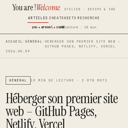
You are !
Welcome
contenu
contenu
ATELIER · DEVOPS & SRE
principal
principal
ARTICLES
CHEATSHEETS
RECHERCHE
you
arewel
com
lecture · 10 min
ACCUEIL
/
GÉNÉRAL
/
HÉBERGER SON PREMIER SITE WEB –
GITHUB PAGES, NETLIFY, VERCEL
2026.05.09
GÉNÉRAL
10 MIN DE LECTURE · 2 078 MOTS
Héberger son premier site
web – GitHub Pages,
Netlify, Vercel