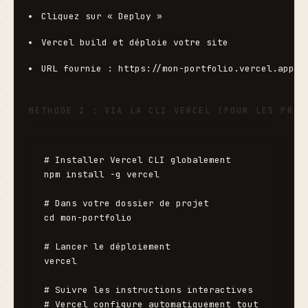
Cliquez sur « Deploy »
Vercel build et déploie votre site
URL fournie : 
https://mon-portfolio.vercel.app
MÉTHODE 2 : VIA LA CLI VERCEL (POUR LES PROS
# Installer Vercel CLI globalement

npm install -g vercel

# Dans votre dossier de projet

cd mon-portfolio

# Lancer le déploiement

vercel

# Suivre les instructions interactives

# Vercel configure automatiquement tout
