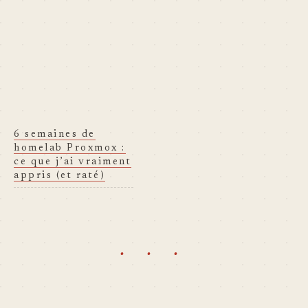
meilleure façon. Il en existe
une. Elle s’appelle
community-scripts.org, et
elle mérite qu’on en parle
honnêtement. Ce que c’est
Community-scripts.org…
6 semaines de
homelab Proxmox :
ce que j’ai vraiment
appris (et raté)
· · ·