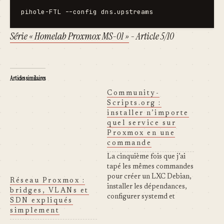
pihole-FTL --config dns.upstreams
Série « Homelab Proxmox MS-01 »
- Article 5/10
Articles similaires
Community-
Scripts.org :
installer n’importe
quel service sur
Proxmox en une
commande
La cinquième fois que j’ai
tapé les mêmes commandes
pour créer un LXC Debian,
Réseau Proxmox :
installer les dépendances,
bridges, VLANs et
configurer systemd et
SDN expliqués
ouvrir les bons ports - j’ai
simplement
cherché s’il existait une