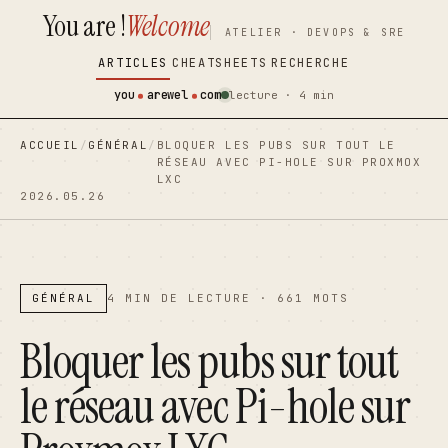
You are !
Welcome
contenu
contenu
ATELIER · DEVOPS & SRE
principal
principal
ARTICLES
CHEATSHEETS
RECHERCHE
you
arewel
com
lecture · 4 min
ACCUEIL
/
GÉNÉRAL
/
BLOQUER LES PUBS SUR TOUT LE
RÉSEAU AVEC PI-HOLE SUR PROXMOX
LXC
2026.05.26
GÉNÉRAL
4 MIN DE LECTURE · 661 MOTS
Bloquer les pubs sur tout
le réseau avec Pi-hole sur