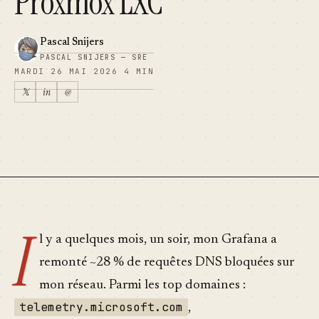
Proxmox LXC
Pascal Snijers
PASCAL SNIJERS — SRE
MARDI 26 MAI 2026
4 MIN
𝕏
in
@
GÉNÉRAL · 2026.05.26
I
l y a quelques mois, un soir, mon Grafana a
remonté ~28 % de requêtes DNS bloquées sur
mon réseau. Parmi les top domaines :
telemetry.microsoft.com
,