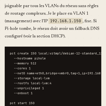
joignable par tous les VLANs du réseau sans règles
de routage complexes. Je le place en VLAN 1
192.168.1.150
(management) avec l’IP
, fixe. Si
Pi-hole tombe, le réseau doit avoir un fallback DNS
configuré (voir la section DHCP).
pct create 150 local:vztmpl/debian-12-standard_12.7
  --hostname pihole 

  --memory 512 

  --cores 1 

  --net0 name=eth0,bridge=vmbr0,tag=1,ip=192.168.1.
  --storage local-lvm 

  --rootfs local-lvm:4 

  --unprivileged 1 

  --onboot 1

pct start 150
