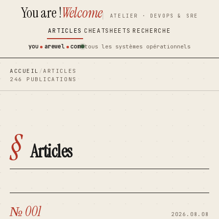
You are !
Welcome
contenu
contenu
ATELIER · DEVOPS & SRE
principal
principal
ARTICLES
CHEATSHEETS
RECHERCHE
you
arewel
com
tous les systèmes opérationnels
ACCUEIL
/
ARTICLES
246 PUBLICATIONS
§
Articles
№ 001
2026.08.08