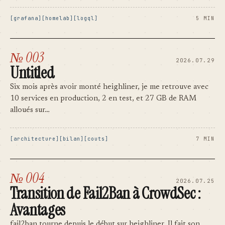
grafana
homelab
logql
5 MIN
№ 003
2026.07.29
Untitled
Six mois après avoir monté heighliner, je me retrouve avec
10 services en production, 2 en test, et 27 GB de RAM
alloués sur…
architecture
bilan
couts
7 MIN
№ 004
2026.07.25
Transition de Fail2Ban à CrowdSec :
Avantages
fail2ban tourne depuis le début sur heighliner. Il fait son