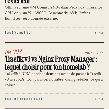
l’extérieur
Ollama sur une VM Ubuntu 24.04 dans Proxmox, inférence
CPU-only sur i9-13900H. Benchmarks réels, limites
honnêtes, zéro donnée externe.
cpu
gemma
ia
8 MIN
№ 008
2026.07.11
Traefik v3 vs Nginx Proxy Manager :
lequel choisir pour ton homelab ?
J'ai utilisé NPM pendant deux ans avant de passer à Traefik
v3 avec K3s. Comparaison honnête, configs réelles, ce qui a
coincé.
docker
homelab
k3s
8 MIN