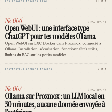
collabora
homelab
lxc
10 MIN
№ 006
2026.07.18
Open WebUI : une interface type
ChatGPT pour tes modèles Ollama
Open WebUI sur LXC Docker dans Proxmox, connecté à
Ollama. Installation, sécurisation, fonctionnalités utiles,
limites du RAG sur les petits modèles.
authentik
docker
homelab
9 MIN
№ 007
2026.07.15
Ollama sur Proxmox : un LLM local en
30 minutes, aucune donnée envoyée à