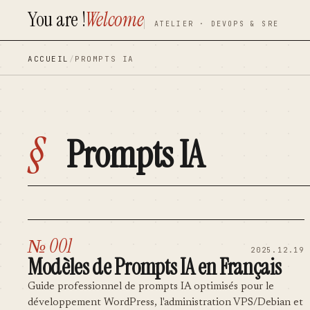
You are !
Welcome
contenu
contenu
ATELIER · DEVOPS & SRE
principal
principal
ACCUEIL
/
PROMPTS IA
§
Prompts IA
№ 001
2025.12.19
Modèles de Prompts IA en Français
Guide professionnel de prompts IA optimisés pour le
développement WordPress, l'administration VPS/Debian et