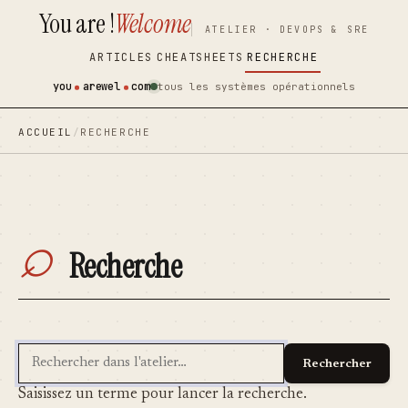
You are !
Welcome
contenu
contenu
ATELIER · DEVOPS & SRE
principal
principal
ARTICLES
CHEATSHEETS
RECHERCHE
you
arewel
com
tous les systèmes opérationnels
ACCUEIL
/
RECHERCHE
⌕
Recherche
Rechercher
Rechercher
Saisissez un terme pour lancer la recherche.