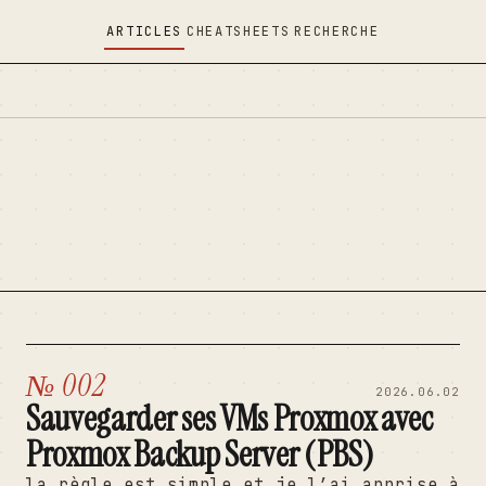
ARTICLES
CHEATSHEETS
RECHERCHE
№ 002
2026.06.02
Sauvegarder ses VMs Proxmox avec
Proxmox Backup Server (PBS)
la règle est simple et je l’ai apprise à