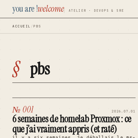
contenu
contenu
you are !
welcome
ATELIER · DEVOPS & SRE
principal
principal
ACCUEIL
/
PBS
§
pbs
№ 001
2026.07.01
6 semaines de homelab Proxmox : ce
que j’ai vraiment appris (et raté)
il y a six semaines, je déballais le ms-