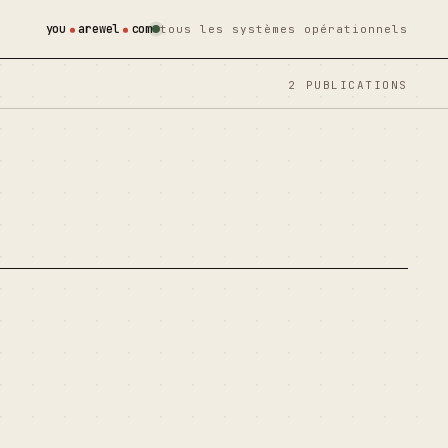
you
arewel
com
tous les systèmes opérationnels
2 PUBLICATIONS