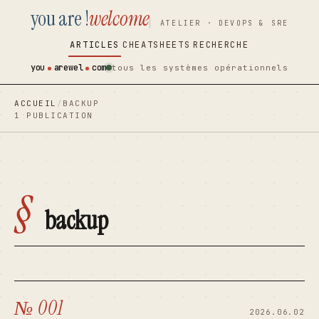
you are !
welcome
contenu
contenu
ATELIER · DEVOPS & SRE
principal
principal
ARTICLES
CHEATSHEETS
RECHERCHE
you
arewel
com
tous les systèmes opérationnels
ACCUEIL
/
BACKUP
1 PUBLICATION
§
backup
№ 001
2026.06.02