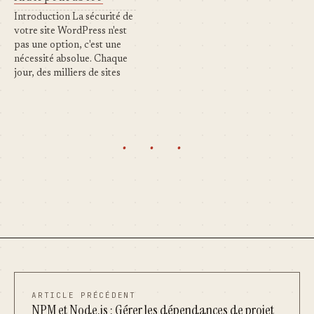
rédiger du contenu
facile de se sentir
Introduction La sécurité de
performant qui…
submergé. Quels plugins
votre site WordPress n'est
installer en priorité ?…
pas une option, c'est une
nécessité absolue. Chaque
jour, des milliers de sites
WordPress sont attaqués,
piratés, ou infectés par des
malwares. Les
conséquences peuvent être
· · ·
désastreuses : Perte totale
de vos données Vol
d'informations sensibles
Site utilisé pour envoyer du
spam…
ARTICLE PRÉCÉDENT
NPM et Node.js : Gérer les dépendances de projet