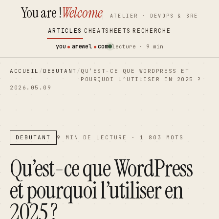
You are !
Welcome
contenu
contenu
ATELIER · DEVOPS & SRE
principal
principal
ARTICLES
CHEATSHEETS
RECHERCHE
you
arewel
com
lecture · 9 min
ACCUEIL
/
DEBUTANT
/
QU’EST-CE QUE WORDPRESS ET
POURQUOI L’UTILISER EN 2025 ?
2026.05.09
DEBUTANT
9 MIN DE LECTURE · 1 803 MOTS
Qu’est-ce que WordPress
et pourquoi l’utiliser en
2025 ?