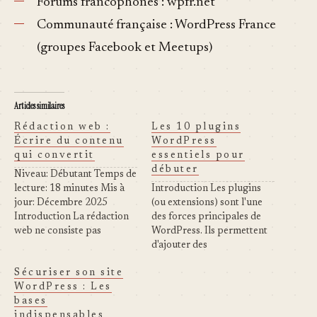
Forums francophones : wpfr.net
Communauté française : WordPress France
(groupes Facebook et Meetups)
Articles similaires
Rédaction web :
Les 10 plugins
Écrire du contenu
WordPress
qui convertit
essentiels pour
débuter
Niveau: Débutant Temps de
lecture: 18 minutes Mis à
Introduction Les plugins
jour: Décembre 2025
(ou extensions) sont l'une
Introduction La rédaction
des forces principales de
web ne consiste pas
WordPress. Ils permettent
simplement à écrire. Il s'agit
d'ajouter des
de créer du contenu qui
fonctionnalités à votre site
Sécuriser son site
attire, engage et convertit
sans écrire une ligne de
WordPress : Les
vos visiteurs en clients. Ce
code. Avec plus de 60 000
bases
guide vous apprend les
plugins disponibles dans le
indispensables
techniques éprouvées pour
répertoire officiel, il est