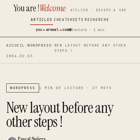
You are !
Welcome
contenu
contenu
ATELIER · DEVOPS & SRE
principal
principal
ARTICLES
CHEATSHEETS
RECHERCHE
you
arewel
com
lecture · 1 min
ACCUEIL
/
WORDPRESS
/
NEW LAYOUT BEFORE ANY OTHER
STEPS !
2006.02.03
WORDPRESS
1 MIN DE LECTURE · 27 MOTS
New layout before any
other steps !
Pascal Snijers