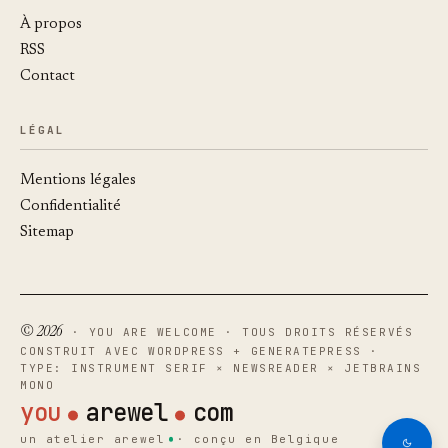
À propos
RSS
Contact
LÉGAL
Mentions légales
Confidentialité
Sitemap
© 2026
· YOU ARE WELCOME · TOUS DROITS RÉSERVÉS
CONSTRUIT AVEC WORDPRESS + GENERATEPRESS ·
TYPE: INSTRUMENT SERIF × NEWSREADER × JETBRAINS
MONO
you
arewel
com
un atelier arewel
· conçu en Belgique