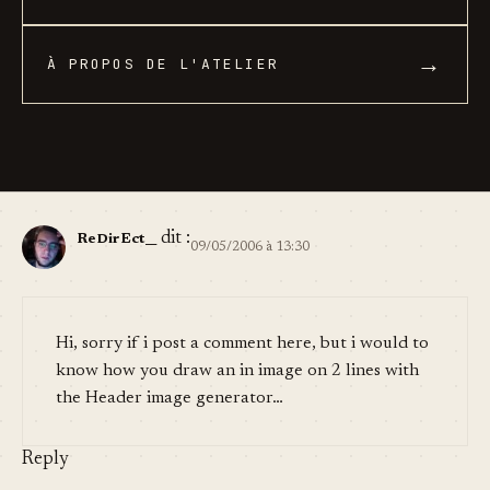
→
À PROPOS DE L'ATELIER
dit :
ReDirEct__
09/05/2006 à 13:30
Hi, sorry if i post a comment here, but i would to
know how you draw an in image on 2 lines with
the Header image generator…
Reply