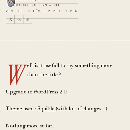
PASCAL SNIJERS — SRE
VENDREDI 3 FÉVRIER 2006
1 MIN
𝕏
in
@
W
ell, is it usefull to say something more
than the title ?
Upgrade to WordPress 2.0
Theme used :
Squible
(with lot of changes….)
Nothing more so far…..