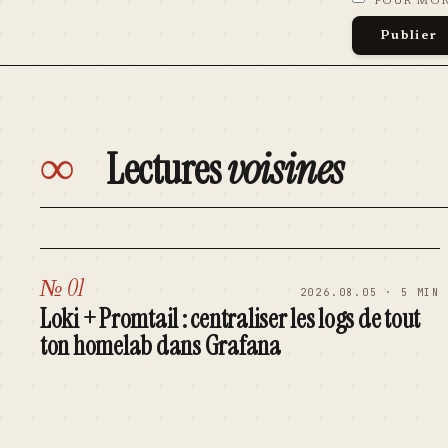
POUR MO
∞
Lectures
voisines
№ 01
2026.08.05 · 5 MIN
Loki + Promtail : centraliser les logs de tout
ton homelab dans Grafana