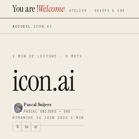
You are !
Welcome
contenu
contenu
ATELIER · DEVOPS & SRE
principal
principal
ACCUEIL
/
ICON.AI
1 MIN DE LECTURE · 0 MOTS
icon.ai
Pascal Snijers
PASCAL SNIJERS — SRE
DIMANCHE 14 JUIN 2020
1 MIN
𝕏
in
@