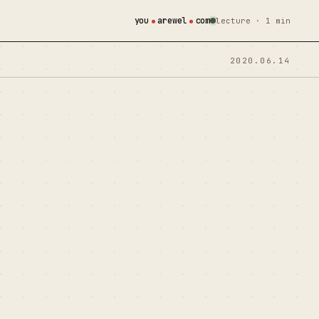
you
arewel
com
lecture · 1 min
2020.06.14