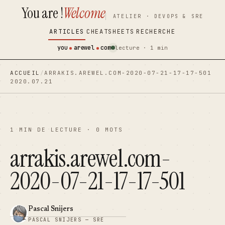
You are !
Welcome
contenu
contenu
ATELIER · DEVOPS & SRE
principal
principal
ARTICLES
CHEATSHEETS
RECHERCHE
you
arewel
com
lecture · 1 min
ACCUEIL
/
ARRAKIS.AREWEL.COM-2020-07-21-17-17-501
2020.07.21
1 MIN DE LECTURE · 0 MOTS
arrakis.arewel.com-
2020-07-21-17-17-501
Pascal Snijers
PASCAL SNIJERS — SRE