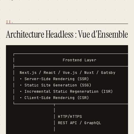
Architecture Headless : Vue d’Ensemble
┌──────────────────────────────────────────────────
│                    Frontend Layer                
├──────────────────────────────────────────────────
│  Next.js / React / Vue.js / Nuxt / Gatsby        
│  • Server-Side Rendering (SSR)                   
│  • Static Site Generation (SSG)                  
│  • Incremental Static Regeneration (ISR)         
│  • Client-Side Rendering (CSR)                   
└────────────────┬─────────────────────────────────
                 │

                 │ HTTP/HTTPS

                 │ REST API / GraphQL

                 │
