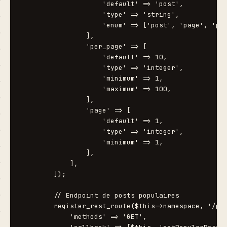
                    'default' => 'post',

                    'type' => 'string',

                    'enum' => ['post', 'page', 'pro
                ],

                'per_page' => [

                    'default' => 10,

                    'type' => 'integer',

                    'minimum' => 1,

                    'maximum' => 100,

                ],

                'page' => [

                    'default' => 1,

                    'type' => 'integer',

                    'minimum' => 1,

                ],

            ],

        ]);

        // Endpoint de posts populaires

        register_rest_route($this->namespace, '/pos
            'methods' => 'GET',
