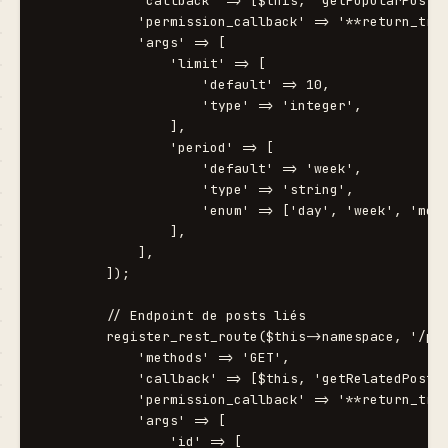
            'callback' => [$this, 'getPopularPosts'
            'permission_callback' => '**return_true
            'args' => [

                'limit' => [

                    'default' => 10,

                    'type' => 'integer',

                ],

                'period' => [

                    'default' => 'week',

                    'type' => 'string',

                    'enum' => ['day', 'week', 'mont
                ],

            ],

        ]);

        // Endpoint de posts liés

        register_rest_route($this->namespace, '/po