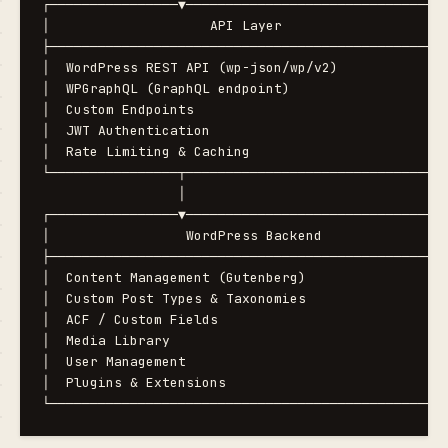
┌────────────────▼─────────────────────────────────
│                    API Layer                     
├──────────────────────────────────────────────────
│  WordPress REST API (wp-json/wp/v2)              
│  WPGraphQL (GraphQL endpoint)                    
│  Custom Endpoints                                
│  JWT Authentication                              
│  Rate Limiting & Caching                         
└────────────────┬─────────────────────────────────
                 │

┌────────────────▼─────────────────────────────────
│                 WordPress Backend                
├──────────────────────────────────────────────────
│  Content Management (Gutenberg)                  
│  Custom Post Types & Taxonomies                  
│  ACF / Custom Fields                             
│  Media Library                                   
│  User Management                                 
│  Plugins & Extensions                            