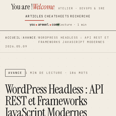
You are !
Welcome
contenu
contenu
ATELIER · DEVOPS & SRE
principal
principal
ARTICLES
CHEATSHEETS
RECHERCHE
you
arewel
com
lecture · 1 min
ACCUEIL
/
AVANCE
/
WORDPRESS HEADLESS : API REST ET
FRAMEWORKS JAVASCRIPT MODERNES
2026.05.09
AVANCE
1 MIN DE LECTURE · 186 MOTS
WordPress Headless : API
REST et Frameworks
JavaScript Modernes