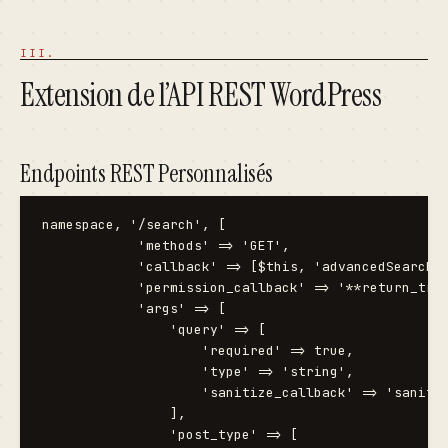
Extension de l’API REST WordPress
Endpoints REST Personnalisés
namespace, '/search', [

            'methods' => 'GET',

            'callback' => [$this, 'advancedSearch']
            'permission_callback' => '**return_true
            'args' => [

                'query' => [

                    'required' => true,

                    'type' => 'string',

                    'sanitize_callback' => 'sanitiz
                ],

                'post_type' => [
