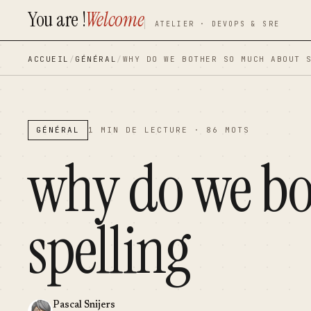
You are !
Welcome
contenu
contenu
ATELIER · DEVOPS & SRE
principal
principal
ACCUEIL
/
GÉNÉRAL
/
WHY DO WE BOTHER SO MUCH ABOUT 
GÉNÉRAL
1 MIN DE LECTURE · 86 MOTS
why do we bo
spelling
Pascal Snijers