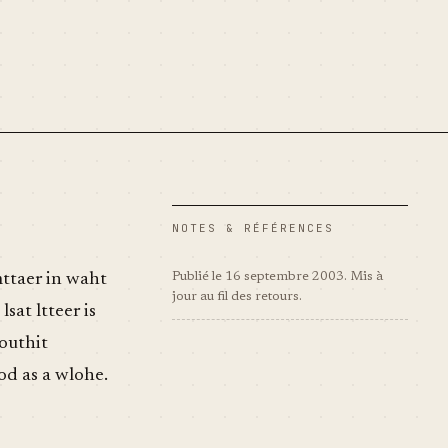
NOTES & RÉFÉRENCES
mttaer in waht
Publié le 16 septembre 2003. Mis à
jour au fil des retours.
sat ltteer is
wouthit
od as a wlohe.