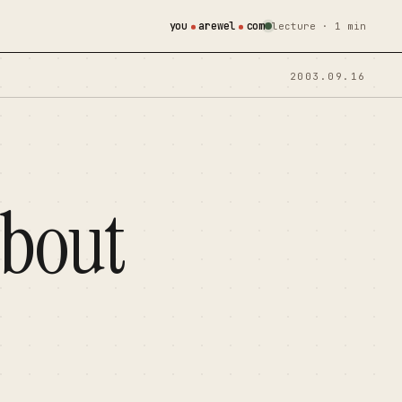
you
arewel
com
lecture · 1 min
2003.09.16
about