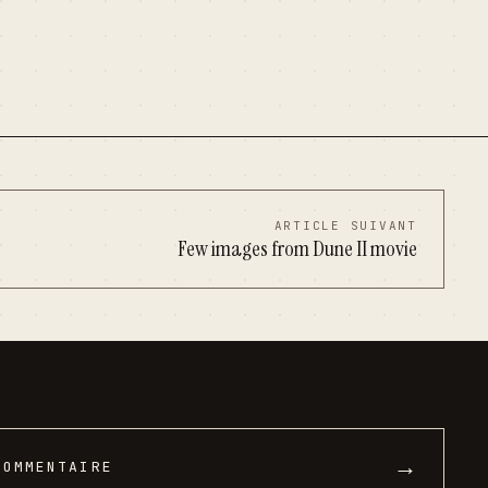
ARTICLE SUIVANT
Few images from Dune II movie
→
COMMENTAIRE