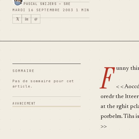
PASCAL SNIJERS — SRE
MARDI 16 SEPTEMBRE 2003
1 MIN
𝕏
in
@
F
unny thi
SOMMAIRE
Pas de sommaire pour cet
< < Aoccd
article.
oredr the ltteer
AVANCEMENT
at the rghit pcl
porbelm. Tihs is
>>