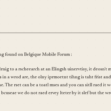
ng found on Belgique Mobile Forum :
rnig to a rscheearch at an Elingsh uinervtisy, it deosn't 
s in a wrod are, the olny iprmoetnt tihng is taht frist and l
ae. The rset can be a toatl mses and you can sitll raed it 
 bcuseae we do not raed ervey lteter by it slef but the wr