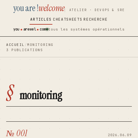
you are !
welcome
contenu
contenu
ATELIER · DEVOPS & SRE
principal
principal
ARTICLES
CHEATSHEETS
RECHERCHE
you
arewel
com
tous les systèmes opérationnels
ACCUEIL
/
MONITORING
3 PUBLICATIONS
§
monitoring
№ 001
2026.06.09