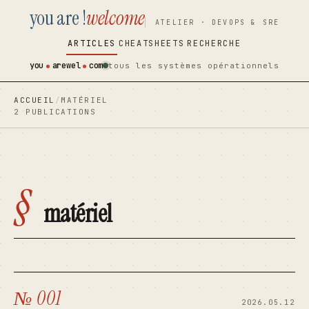
you are !
welcome
contenu
contenu
ATELIER · DEVOPS & SRE
principal
principal
ARTICLES
CHEATSHEETS
RECHERCHE
you
arewel
com
tous les systèmes opérationnels
ACCUEIL
/
MATÉRIEL
2 PUBLICATIONS
§
matériel
№ 001
2026.05.12