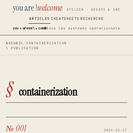
you are !
welcome
contenu
contenu
ATELIER · DEVOPS & SRE
principal
principal
ARTICLES
CHEATSHEETS
RECHERCHE
you
arewel
com
tous les systèmes opérationnels
ACCUEIL
/
CONTAINERIZATION
1 PUBLICATION
§
containerization
№ 001
2024.01.17