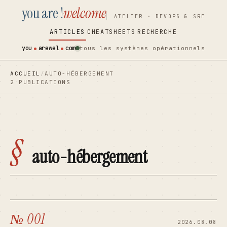
you are !
welcome
contenu
contenu
ATELIER · DEVOPS & SRE
principal
principal
ARTICLES
CHEATSHEETS
RECHERCHE
you
arewel
com
tous les systèmes opérationnels
ACCUEIL
/
AUTO-HÉBERGEMENT
2 PUBLICATIONS
§
auto-hébergement
№ 001
2026.08.08