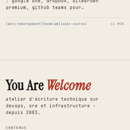
: google one, dropbox, bitwarden
premium, github teams pour…
auto-hébergement
homelab
open-source
11 MIN
You Are
Welcome
atelier d'écriture technique sur
devops, sre et infrastructure -
depuis 2003.
CONTENUS