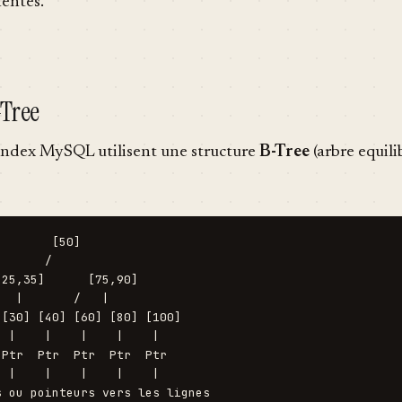
nentes.
-Tree
index MySQL utilisent une structure
B-Tree
(arbre equilib
       [50]

      /    

25,35]      [75,90]

  |       /   |   

[30] [40] [60] [80] [100]

 |    |    |    |    |

Ptr  Ptr  Ptr  Ptr  Ptr

 |    |    |    |    |
