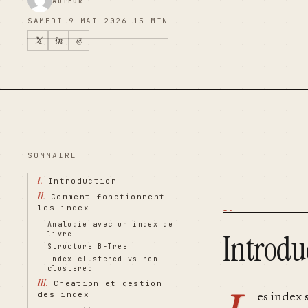
AUTEUR
SAMEDI 9 MAI 2026
15 MIN
𝕏
in
@
SOMMAIRE
I.
Introduction
II.
Comment fonctionnent
les index
Analogie avec un index de
Introdu
livre
Structure B-Tree
Index clustered vs non-
clustered
III.
Creation et gestion
des index
es index 