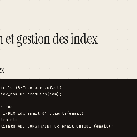
 et gestion des index
ex
imple (B-Tree par defaut)

idx_nom ON produits(nom);

nique

 INDEX idx_email ON clients(email);

trainte

clients ADD CONSTRAINT uk_email UNIQUE (email);
