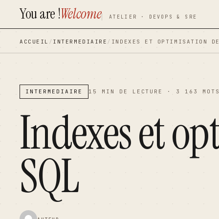
You are !
Welcome
contenu
contenu
ATELIER · DEVOPS & SRE
principal
principal
ACCUEIL
/
INTERMEDIAIRE
/
INDEXES ET OPTIMISATION D
INTERMEDIAIRE
15 MIN DE LECTURE · 3 163 MOT
Indexes et op
SQL