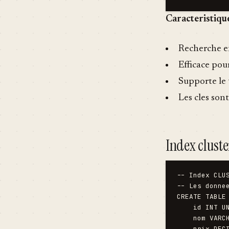
Caracteristiqu
Recherche en
Efficace pou
Supporte le
Les cles son
Index clust
-- Index CLUS
-- Les donne
CREATE TABLE 
    id INT U
    nom VARCH
    prix DECI