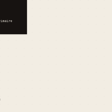
imaire

s