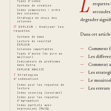
L
Types d’index
requetes
Syntaxe de creation
Index composites : ordre
secondes 
des colonnes
Strategie de choix des
degrader signif
colonnes
IV.
EXPLAIN : Analyser les
requetes
Dans cet article
Syntaxe de base
Lecture du resultat
EXPLAIN
Comment fo
Colonnes importantes
Types d’acces (du pire au
Les differen
meilleur)
Indicateurs de problemes
Comment an
dans Extra
EXPLAIN ANALYZE
Les strateg
V.
Strategies
d’indexation
Le monitori
Index pour les requetes de
Les erreurs
lecture
Index covering (couvrant)
Index pour les requetes
d’agregation
Index partiels avec
expressions (MySQL