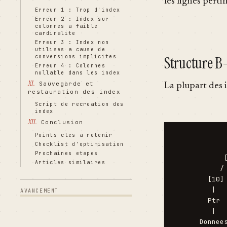
les lignes perti
Erreur 1 : Trop d'index
Erreur 2 : Index sur
colonnes a faible
cardinalite
Erreur 3 : Index non
utilises a cause de
Structure B
conversions implicites
Erreur 4 : Colonnes
nullable dans les index
XI.
Sauvegarde et
La plupart des 
restauration des index
Script de recreation des
index
XII.
Conclusion
Points cles a retenir
             
Checklist d'optimisation
             
Prochaines etapes
            [
Articles similaires
           / 
        [10] 
         |   
AVANCEMENT
        Ptr  
         |   