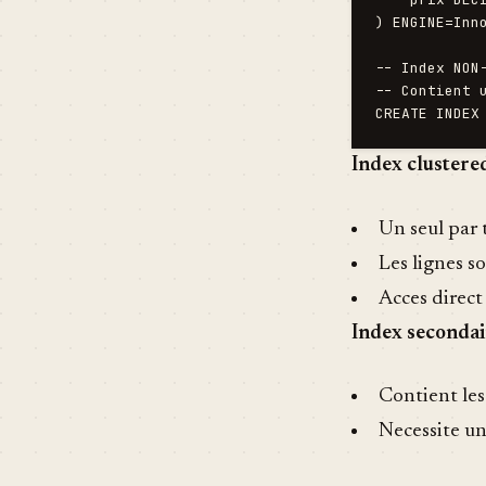
) ENGINE=Inno
-- Index NON-
-- Contient 
Index clustere
Un seul par 
Les lignes so
Acces direc
Index secondai
Contient les
Necessite un