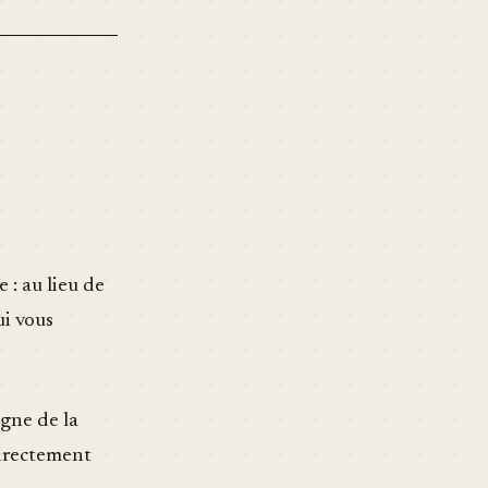
 : au lieu de
ui vous
igne de la
directement