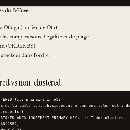
es du B-Tree
:
 O(log n) au lieu de O(n)
r les comparaisons d’egalite et de plage
 tri (ORDER BY)
t stockees dans l’ordre
ered vs non-clustered
TERED (cle primaire InnoDB)

es de la table sont physiquement ordonnees selon cet inde
produits (

NSIGNED AUTO_INCREMENT PRIMARY KEY,  -- Index clustered

AR(255),

MAL(10,2)
