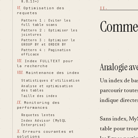
8.0.13+)
VI.
Optimisation des
requetes
Comment
Pattern 1 : Eviter les
full table scans
Pattern 2 : Optimiser les
jointures
Pattern 3 : Optimiser le
GROUP BY et ORDER BY
Pattern 4 : Pagination
efficace
VII.
Index FULLTEXT pour
Analogie ave
la recherche
VIII.
Maintenance des index
Un index de bas
Statistiques d'utilisation
Analyse et optimisation
parcourir toutes
des tables
Taille des index
indique directe
IX.
Monitoring des
performances
Requetes lentes
Sans index, My
Index Advisor (MySQL
Enterprise)
table pour trou
X.
Erreurs courantes et
solutions