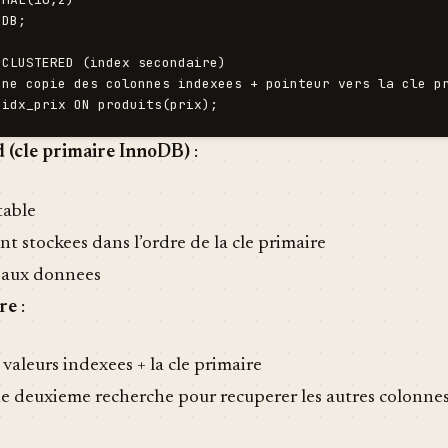
DB;

CLUSTERED (index secondaire)

une copie des colonnes indexees + pointeur vers la cle pr
d (cle primaire InnoDB)
:
table
nt stockees dans l’ordre de la cle primaire
t aux donnees
re
:
 valeurs indexees + la cle primaire
e deuxieme recherche pour recuperer les autres colonne