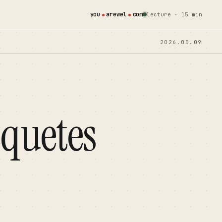
you
arewel
com
lecture · 15 min
2026.05.09
equetes