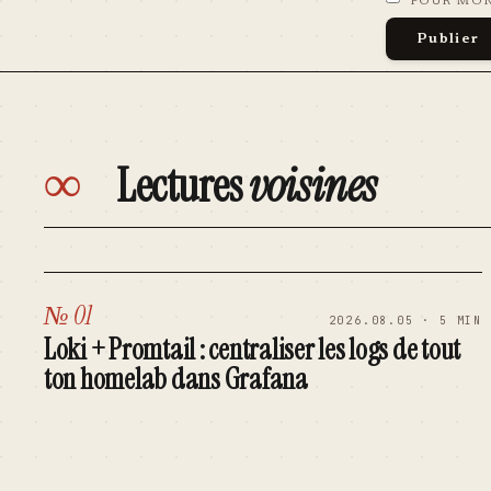
POUR MO
∞
Lectures
voisines
№ 01
2026.08.05 · 5 MIN
Loki + Promtail : centraliser les logs de tout
ton homelab dans Grafana