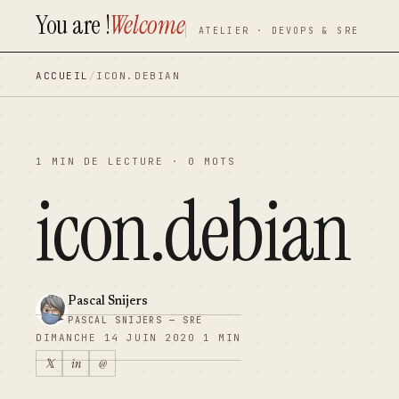
You are !
Welcome
contenu
contenu
ATELIER · DEVOPS & SRE
principal
principal
ACCUEIL
/
ICON.DEBIAN
1 MIN DE LECTURE · 0 MOTS
icon.debian
Pascal Snijers
PASCAL SNIJERS — SRE
DIMANCHE 14 JUIN 2020
1 MIN
𝕏
in
@