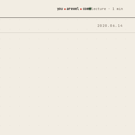
you
arewel
com
lecture · 1 min
2020.06.14