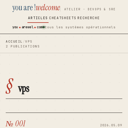
you are !
welcome
contenu
contenu
ATELIER · DEVOPS & SRE
principal
principal
ARTICLES
CHEATSHEETS
RECHERCHE
you
arewel
com
tous les systèmes opérationnels
ACCUEIL
/
VPS
2 PUBLICATIONS
§
vps
№ 001
2026.05.09