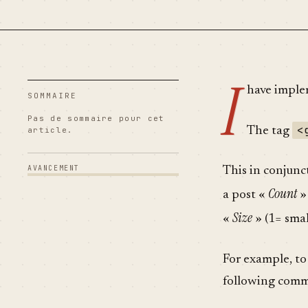
I
have imple
SOMMAIRE
Pas de sommaire pour cet
<
The tag
article.
AVANCEMENT
This in conjunc
Count
a post «
»
Size
«
» (1= smal
For example, to
following co