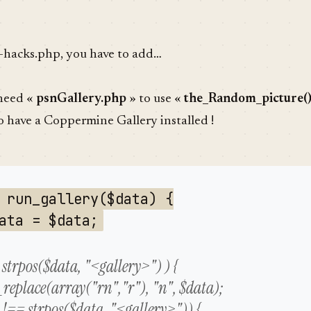
y-hacks.php, you have to add…
 need «
psnGallery.php
» to use «
the_Random_picture(
 have a Coppermine Gallery installed !
 run_gallery($data) {
ata = $data;
= strpos($data, "<gallery>") ) {
_replace(array("rn","r"), "n", $data);
e !== strpos($data, "<gallery>")) {