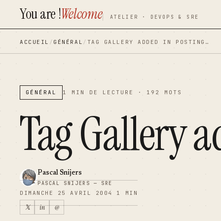
You are !
Welcome
contenu
contenu
ATELIER · DEVOPS & SRE
principal
principal
ACCUEIL
/
GÉNÉRAL
/
TAG GALLERY ADDED IN POSTING…
GÉNÉRAL
1 MIN DE LECTURE · 192 MOTS
Tag Gallery a
Pascal Snijers
PASCAL SNIJERS — SRE
DIMANCHE 25 AVRIL 2004
1 MIN
𝕏
in
@