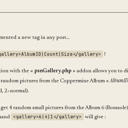
mented a new tag in any post…
gallery>AlbumID|Count|Size</gallery>
!
tion with the «
psnGallery.php
» addon allows you to di
AlbumI
 random pictures from the Coppermine Album «
l, 2=normal).
 get 4 random small pictures from the Album 6 (Boussole)
<gallery>6|4|1</gallery>
mmand
will give :