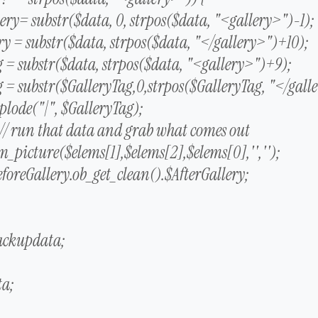
ery= substr($data, 0, strpos($data, "<gallery>")-1);
ry = substr($data, strpos($data, "</gallery>")+10);
 = substr($data, strpos($data, "<gallery>")+9);
 = substr($GalleryTag,0,strpos($GalleryTag, "</gall
plode("|", $GalleryTag);
 // run that data and grab what comes out
picture($elems[1],$elems[2],$elems[0],'','');
foreGallery.ob_get_clean().$AfterGallery;
ackupdata;
ta;