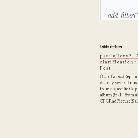
add_filter(
Articles similaires
psnGallery2 :
clarification :
Post
Out of a post (eg: i
display several ran
from a specific Co
album (if -1 : from a
CPGRndPicture($al
$count, $nSize,$bef
$activelink) Genera
display a full album
specific Coppermine
from all albums)... :