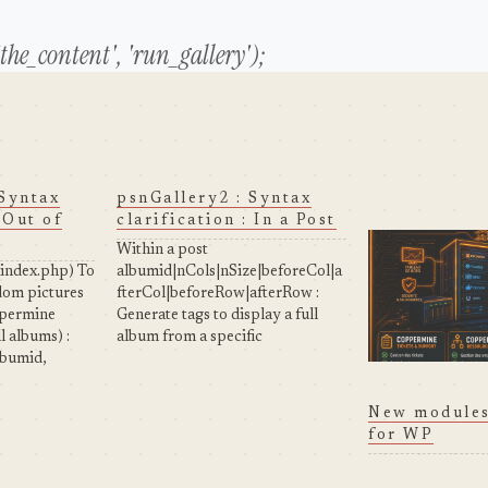
'the_content', 'run_gallery');
 Syntax
psnGallery2 : Syntax
 Out of
clarification : In a Post
Within a post
n index.php) To
albumid|nCols|nSize|beforeCol|a
dom pictures
fterCol|beforeRow|afterRow :
ppermine
Generate tags to display a full
ll albums) :
album from a specific
bumid,
Coppermine album (if -1 : from
ore,$after,
all albums)
te tags to
categoryid|count|nSize|before|af
New modules
 from a
ter : Get the album name list of a
for WP
 album (if -1 :
category albumid : Get the name
of an album albumid : Get the