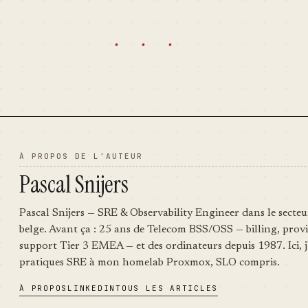
, $nCols,
number of pictures within an…
· · ·
À PROPOS DE L'AUTEUR
Pascal Snijers
Pascal Snijers — SRE & Observability Engineer dans le secteu
belge. Avant ça : 25 ans de Telecom BSS/OSS — billing, provi
support Tier 3 EMEA — et des ordinateurs depuis 1987. Ici, j
pratiques SRE à mon homelab Proxmox, SLO compris.
À PROPOS
LINKEDIN
TOUS LES ARTICLES