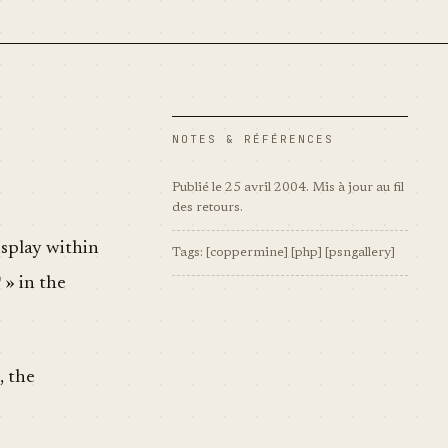
NOTES & RÉFÉRENCES
Publié le 25 avril 2004. Mis à jour au fil
des retours.
splay within
Tags:
[coppermine]
[php]
[psngallery]
D
» in the
, the