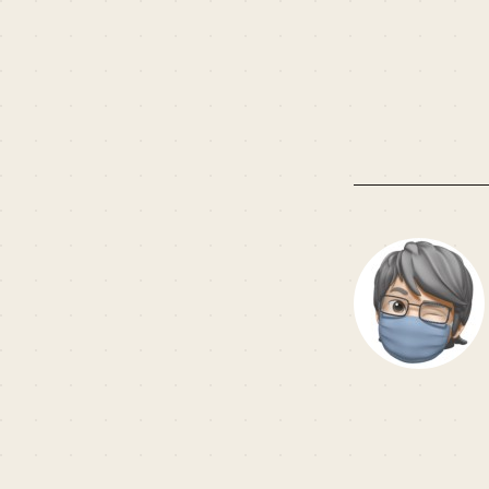
CPGAlbum($albumid
$nSize,…