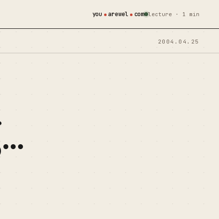
you
arewel
com
lecture · 1 min
2004.04.25
g…