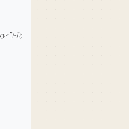
ery>")-1);