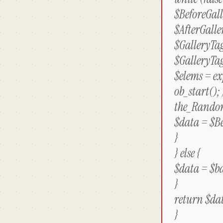
$BeforeGall
$AfterGalle
$GalleryTag
$GalleryTag
$elems = ex
ob_start();
the_Random_
$data = $Be
}
} else {
$data = $b
}
return $da
}