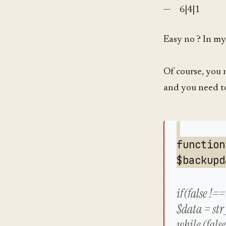
6|4|1
Easy no ? In m
Of course, you
and you need to
function
$backupd
if(false !=
$data = str
while (fals