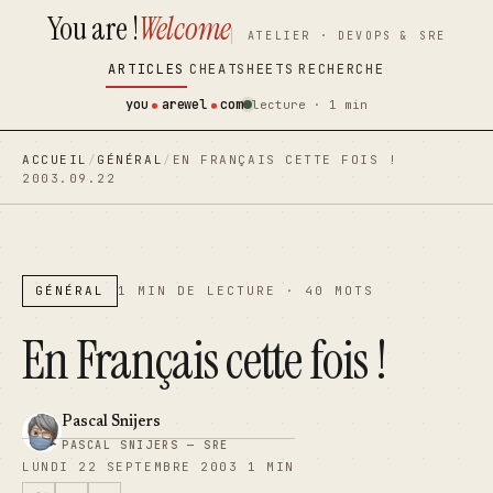
You are !
Welcome
contenu
contenu
ATELIER · DEVOPS & SRE
principal
principal
ARTICLES
CHEATSHEETS
RECHERCHE
you
arewel
com
lecture · 1 min
ACCUEIL
/
GÉNÉRAL
/
EN FRANÇAIS CETTE FOIS !
2003.09.22
GÉNÉRAL
1 MIN DE LECTURE · 40 MOTS
En Français cette fois !
Pascal Snijers
PASCAL SNIJERS — SRE
LUNDI 22 SEPTEMBRE 2003
1 MIN