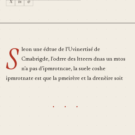
𝕏
in
@
S
leon une édtue de l’Uvinertisé de
Cmabrigde, l’odrre des ltteers dnas un mtos
n’a pas d’ipmrotncae, la suele coshe
ipmrotnate est que la pmeirère et la drenèire soit
· · ·