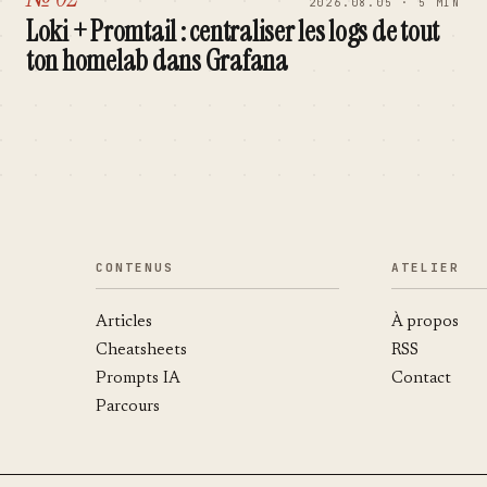
2026.08.05 · 5 MIN
Loki + Promtail : centraliser les logs de tout
ton homelab dans Grafana
CONTENUS
ATELIER
Articles
À propos
Cheatsheets
RSS
Prompts IA
Contact
Parcours