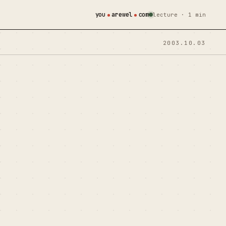
you
arewel
com
lecture · 1 min
2003.10.03