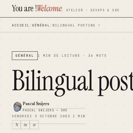
You are !
Welcome
contenu
contenu
ATELIER · DEVOPS & SRE
principal
principal
ACCUEIL
/
GÉNÉRAL
/
BILINGUAL POSTING !
GÉNÉRAL
1 MIN DE LECTURE · 36 MOTS
Bilingual post
Pascal Snijers
PASCAL SNIJERS — SRE
VENDREDI 3 OCTOBRE 2003
1 MIN
𝕏
in
@