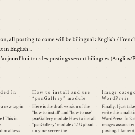
n, all posting to come will be bilingual : English / Fren
ent in English…
d’aujourd’hui tous les postings seront bilingues (Anglias/
dded in
How to install and use
Image catego
“psnGallery” module
WordPress
a new tag in
Here is the draft version of the
Finally, I just ta
"how to install" and "how to use"
write this small t
! This in
psnGallery module How to install
WordPress. In 2 s
e
"psnGallery" module : 1/ Upload
images associate
ddon allows
on your server the
posting. I know it