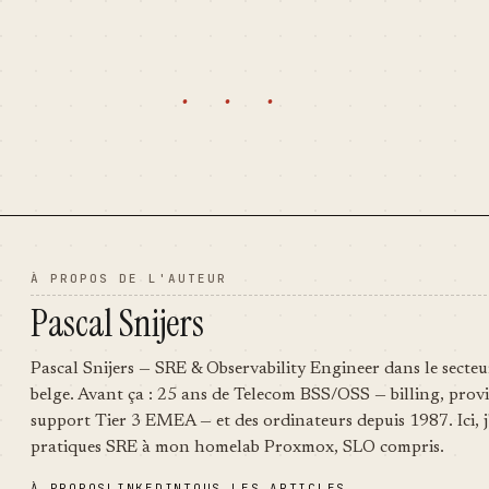
n a post
"psnGallery.php" file. 2/ In "my-
dirty way of doing 
tures from
hacks.php", add the following line
it works ! Two thin
lbum
: require_once(ABSPATH.'wp-
Add in
ze" (1= small,
modules/psnGallery.php'); Notes
"b2template.funct
· · ·
ple, to get 4
: 1/ Of course, replace "wp-
res from…
modules" with the actual
location…
À PROPOS DE L'AUTEUR
Pascal Snijers
Pascal Snijers — SRE & Observability Engineer dans le secteu
belge. Avant ça : 25 ans de Telecom BSS/OSS — billing, provi
support Tier 3 EMEA — et des ordinateurs depuis 1987. Ici, j
pratiques SRE à mon homelab Proxmox, SLO compris.
À PROPOS
LINKEDIN
TOUS LES ARTICLES