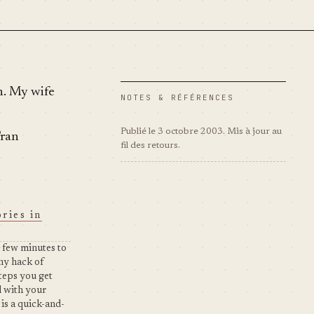
ch. My wife
NOTES & RÉFÉRENCES
Publié le 3 octobre 2003. Mis à jour au
Fran
fil des retours.
ries in
ke few minutes to
iny hack of
teps you get
d with your
 is a quick-and-