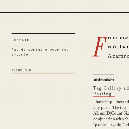
F
rom now o
SOMMAIRE
isn’t flu
Pas de sommaire pour cet
article.
A partir 
AVANCEMENT
Articles similaires
Tag Gallery a
Posting…
I have implemented 
any post... The tag
AlbumID|Count|Size 
conjunction with th
"psnGallery.php" a