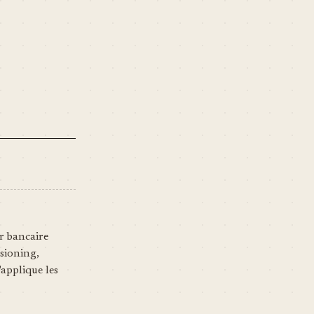
it. But at least
gs to do : 1.
ions.php", the…
r bancaire
sioning,
'applique les