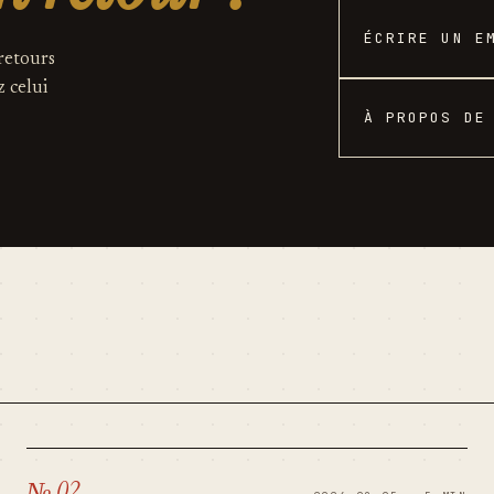
ÉCRIRE UN E
 retours
z celui
À PROPOS DE
№ 02