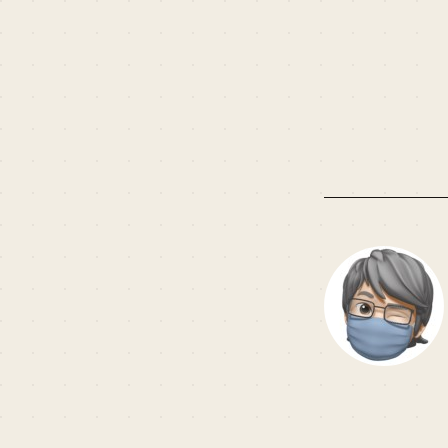
you to display withi
"Count" random pic
the Coppermine A
"AlbumID" in the "Si
2=normal). For exam
random small pictu