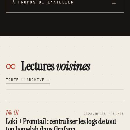
→
À PROPOS DE L'ATELIER
∞
Lectures
voisines
TOUTE L'ARCHIVE →
№ 01
2026.08.05 · 5 MIN
Loki + Promtail : centraliser les logs de tout
ton homelab dans Grafana