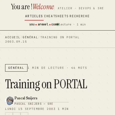
You are !
Welcome
contenu
contenu
ATELIER · DEVOPS & SRE
principal
principal
ARTICLES
CHEATSHEETS
RECHERCHE
you
arewel
com
lecture · 1 min
ACCUEIL
/
GÉNÉRAL
/
TRAINING ON PORTAL
2003.09.15
GÉNÉRAL
1 MIN DE LECTURE · 46 MOTS
Training on PORTAL
Pascal Snijers
PASCAL SNIJERS — SRE
LUNDI 15 SEPTEMBRE 2003
1 MIN