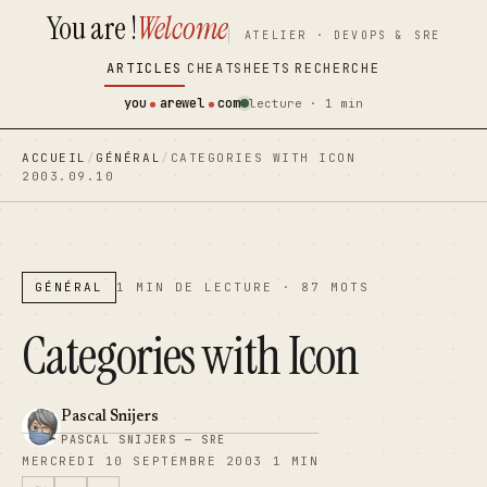
You are !
Welcome
contenu
contenu
ATELIER · DEVOPS & SRE
principal
principal
ARTICLES
CHEATSHEETS
RECHERCHE
you
arewel
com
lecture · 1 min
ACCUEIL
/
GÉNÉRAL
/
CATEGORIES WITH ICON
2003.09.10
GÉNÉRAL
1 MIN DE LECTURE · 87 MOTS
Categories with Icon
Pascal Snijers
PASCAL SNIJERS — SRE
MERCREDI 10 SEPTEMBRE 2003
1 MIN