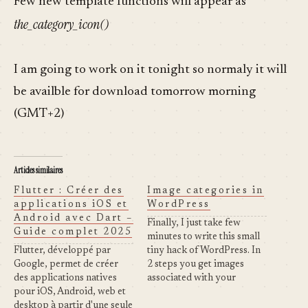
Few new template functions will appear as
the_category_icon()
I am going to work on it tonight so normaly it will
be availble for download tomorrow morning
(GMT+2)
Articles similaires
Flutter : Créer des
Image categories in
applications iOS et
WordPress
Android avec Dart –
Finally, I just take few
Guide complet 2025
minutes to write this small
Flutter, développé par
tiny hack of WordPress. In
Google, permet de créer
2 steps you get images
des applications natives
associated with your
pour iOS, Android, web et
posting. I know it is a quick-
desktop à partir d'une seule
and-dirty way of doing it.